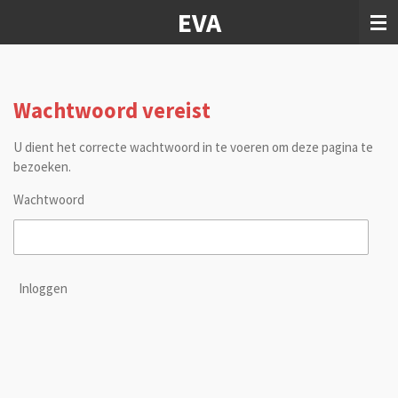
EVA
Ga
direct
naar
de
hoofdinhoud
Wachtwoord vereist
U dient het correcte wachtwoord in te voeren om deze pagina te
bezoeken.
Wachtwoord
Inloggen