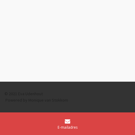
© 2021 Eva Udenhout
Powered by Monique van Stokkom
E-mailadres