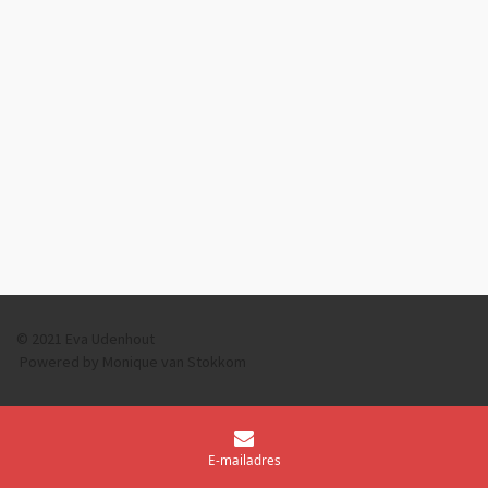
© 2021 Eva Udenhout
Powered by Monique van Stokkom
E-mailadres