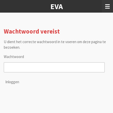
EVA
Ga
direct
naar
de
hoofdinhoud
Wachtwoord vereist
U dient het correcte wachtwoord in te voeren om deze pagina te
bezoeken.
Wachtwoord
Inloggen