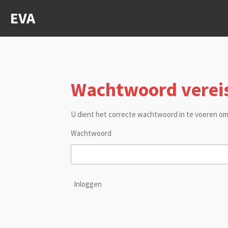
Ga
EVA
direct
naar
de
hoofdinhoud
Wachtwoord verei
U dient het correcte wachtwoord in te voeren om
Wachtwoord
Inloggen