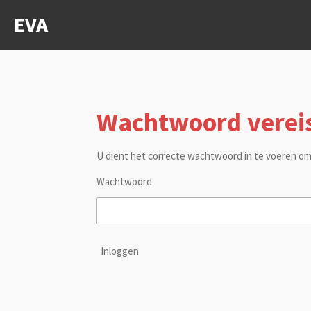
Ga
EVA
direct
naar
de
hoofdinhoud
Wachtwoord verei
U dient het correcte wachtwoord in te voeren om
Wachtwoord
Inloggen